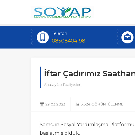
Telefon
08508404198
İftar Çadırımız Saath
Anasayfa
»
Faaliyetler
29.03.2023
3.324
GÖRÜNTÜLENME
Samsun Sosyal Yardımlaşma Platformu (S
başlatmış olduk.