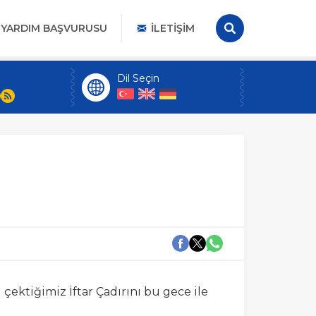
YARDIM BAŞVURUSU
İLETIŞIM
Dil Seçin
ektiğimiz İftar Çadırını bu gece ile