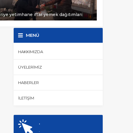
imhane iftar yemek dağıtımları
Atakum Muhtarlarına 
MENÜ
HAKKIMIZDA
ÜYELERIMIZ
HABERLER
İLETIŞIM
.
.