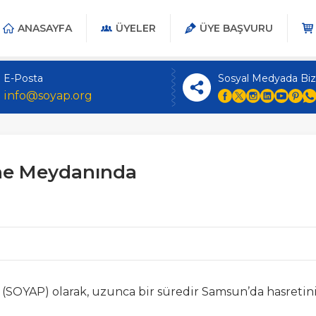
ANASAYFA
ÜYELER
ÜYE BAŞVURU
E-Posta
Sosyal Medyada Biz
info@soyap.org
ane Meydanında
OYAP) olarak, uzunca bir süredir Samsun’da hasretini ç