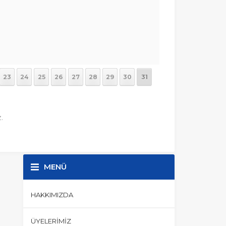
23
24
25
26
27
28
29
30
31
.
MENÜ
HAKKIMIZDA
ÜYELERIMIZ