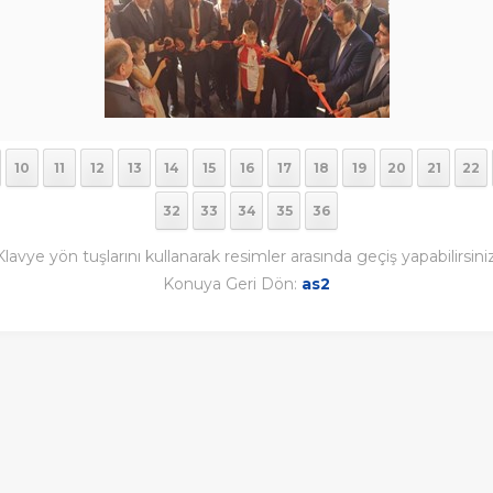
10
11
12
13
14
15
16
17
18
19
20
21
22
32
33
34
35
36
Klavye yön tuşlarını kullanarak resimler arasında geçiş yapabilirsiniz
Konuya Geri Dön:
as2