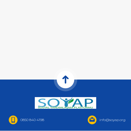
0850 840 4198
info@soyap.org