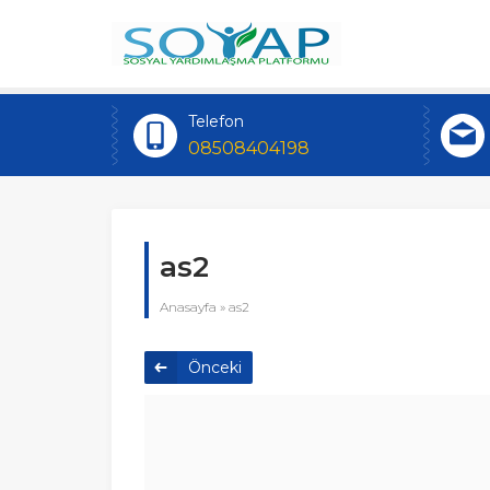
Telefon
08508404198
as2
Anasayfa
»
as2
Önceki