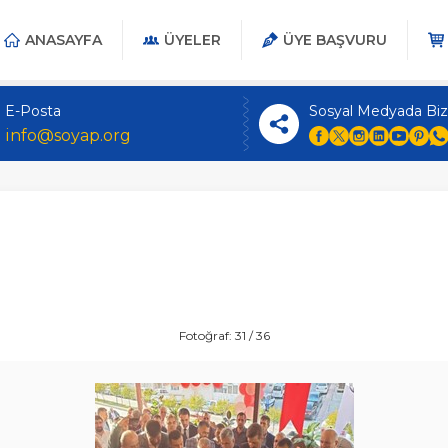
ANASAYFA
ÜYELER
ÜYE BAŞVURU
E-Posta
Sosyal Medyada Biz
info@soyap.org
Fotoğraf: 31 / 36