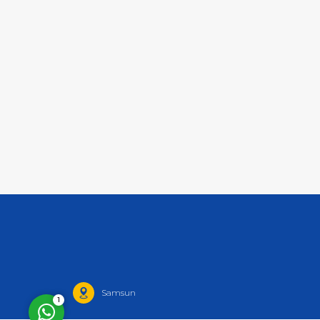
Müşteri Temsilcisi
Cevap Yaz
Samsun
1