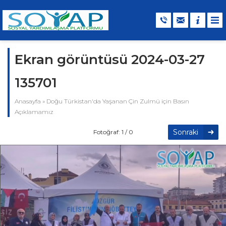
Ekran görüntüsü 2024-03-27
135701
Anasayfa
»
Doğu Türkistan'da Yaşanan Çin Zulmü için Basın
Açıklamamız
Sonraki
Fotoğraf: 1 / 0