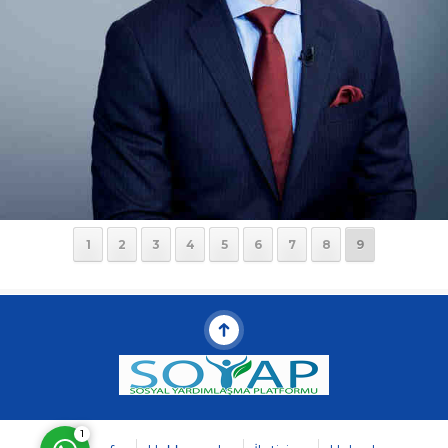
Müşteri Temsilcisi
1
2
3
4
5
6
7
8
9
Cevap Yaz
1