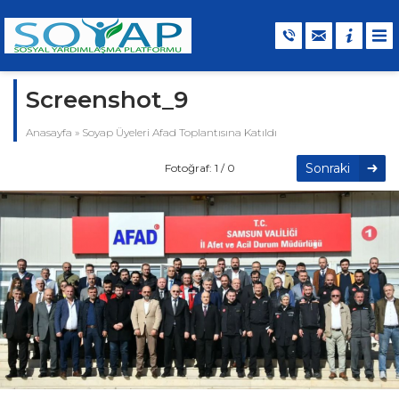
Screenshot_9
Anasayfa
»
Soyap Üyeleri Afad Toplantısına Katıldı
Sonraki
Fotoğraf: 1 / 0